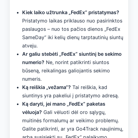
Kiek laiko užtrunka „FedEx“ pristatymas?
Pristatymo laikas priklauso nuo pasirinktos
paslaugos – nuo ​​tos pačios dienos „FedEx
SameDay“ iki kelių dienų tarptautinių siuntų
atveju.
Ar galiu stebėti „FedEx“ siuntinį be sekimo
numerio?
Ne, norint patikrinti siuntos
būseną, reikalingas galiojantis sekimo
numeris.
Ką reiškia „vežama“?
Tai reiškia, kad
siuntinys yra pakeliui į pristatymo adresą.
Ką daryti, jei mano „FedEx“ paketas
vėluoja?
Gali vėluoti dėl oro sąlygų,
muitinės formalumų ar veikimo problemų.
Galite patikrinti, ar yra Go4Track naujinimų,
arba susisiekti su „FedEx“ palaikymo