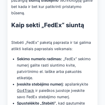
pažangią
siuntų stebėjimo
technologiją galite
bet kada ir bet kur patikrinti pristatymo
būseną.
Kaip sekti „FedEx“ siuntą
Stebėti „FedEx“ paketą paprasta ir tai galima
atlikti keliais paprastais veiksmais:
Sekimo numerio radimas:
„FedEx“ sekimo
numerį galite rasti siuntimo kvite,
patvirtinimo el. laiške arba pakuotės
etiketėje.
Įveskite stebėjimo numerį:
apsilankykite
Go4Track
ir paieškos juostoje įveskite
savo FedEx stebėjimo numerį.
Spustelėkite „Stebėti“
, kad gautumėte