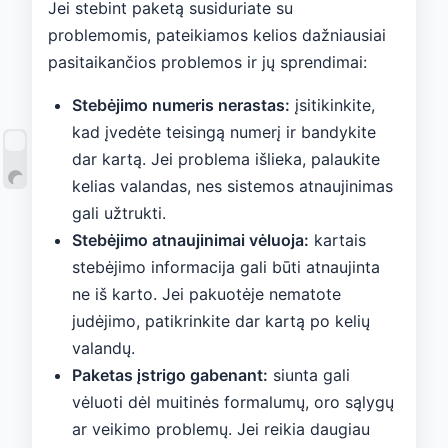
Jei stebint paketą susiduriate su
problemomis, pateikiamos kelios dažniausiai
pasitaikančios problemos ir jų sprendimai:
Stebėjimo numeris nerastas:
įsitikinkite,
kad įvedėte teisingą numerį ir bandykite
dar kartą. Jei problema išlieka, palaukite
kelias valandas, nes sistemos atnaujinimas
gali užtrukti.
Stebėjimo atnaujinimai vėluoja:
kartais
stebėjimo informacija gali būti atnaujinta
ne iš karto. Jei pakuotėje nematote
judėjimo, patikrinkite dar kartą po kelių
valandų.
Paketas įstrigo gabenant:
siunta gali
vėluoti dėl muitinės formalumų, oro sąlygų
ar veikimo problemų. Jei reikia daugiau