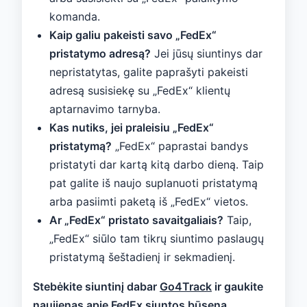
komanda.
Kaip galiu pakeisti savo „FedEx“
pristatymo adresą?
Jei jūsų siuntinys dar
nepristatytas, galite paprašyti pakeisti
adresą susisiekę su „FedEx“ klientų
aptarnavimo tarnyba.
Kas nutiks, jei praleisiu „FedEx“
pristatymą?
„FedEx“ paprastai bandys
pristatyti dar kartą kitą darbo dieną. Taip
pat galite iš naujo suplanuoti pristatymą
arba pasiimti paketą iš „FedEx“ vietos.
Ar „FedEx“ pristato savaitgaliais?
Taip,
„FedEx“ siūlo tam tikrų siuntimo paslaugų
pristatymą šeštadienį ir sekmadienį.
Stebėkite siuntinį dabar
Go4Track
ir gaukite
naujienas apie FedEx siuntos būseną.