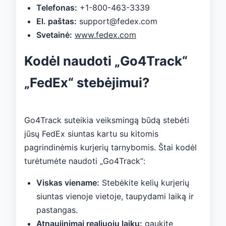
Telefonas:
+1-800-463-3339
El. paštas:
support@fedex.com
Svetainė:
www.fedex.com
Kodėl naudoti „Go4Track“
„FedEx“ stebėjimui?
Go4Track suteikia veiksmingą būdą stebėti
jūsų FedEx siuntas kartu su kitomis
pagrindinėmis kurjerių tarnybomis. Štai kodėl
turėtumėte naudoti „Go4Track“:
Viskas viename:
Stebėkite kelių kurjerių
siuntas vienoje vietoje, taupydami laiką ir
pastangas.
Atnaujinimai realiuoju laiku:
gaukite