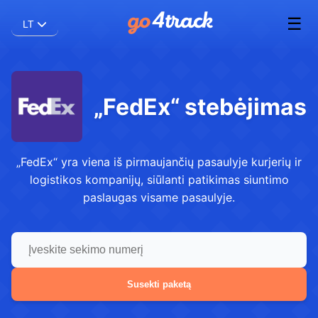
☰
LT
„FedEx“ stebėjimas
„FedEx“ yra viena iš pirmaujančių pasaulyje kurjerių ir
logistikos kompanijų, siūlanti patikimas siuntimo
paslaugas visame pasaulyje.
Susekti paketą