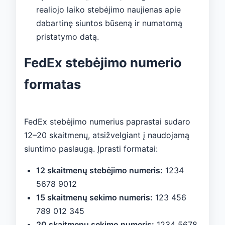
realiojo laiko stebėjimo naujienas apie
dabartinę siuntos būseną ir numatomą
pristatymo datą.
FedEx stebėjimo numerio
formatas
FedEx stebėjimo numerius paprastai sudaro
12–20 skaitmenų, atsižvelgiant į naudojamą
siuntimo paslaugą. Įprasti formatai:
12 skaitmenų stebėjimo numeris:
1234
5678 9012
15 skaitmenų sekimo numeris:
123 456
789 012 345
20 skaitmenų sekimo numeris:
1234 5678