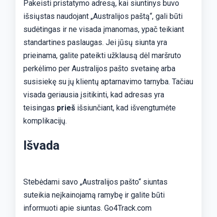
Pakeisti pristatymo adresą, kai siuntinys buvo
išsiųstas naudojant „Australijos paštą“, gali būti
sudėtingas ir ne visada įmanomas, ypač teikiant
standartines paslaugas. Jei jūsų siunta yra
prieinama, galite pateikti užklausą dėl maršruto
perkėlimo per Australijos pašto svetainę arba
susisiekę su jų klientų aptarnavimo tarnyba. Tačiau
visada geriausia įsitikinti, kad adresas yra
teisingas
prieš
išsiunčiant, kad išvengtumėte
komplikacijų.
Išvada
Stebėdami savo „Australijos pašto“ siuntas
suteikia neįkainojamą ramybę ir galite būti
informuoti apie siuntas. Go4Track.com