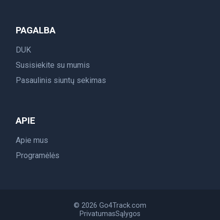
PAGALBA
DUK
Susisiekite su mumis
Pasaulinis siuntų sekimas
APIE
Apie mus
Programėlės
© 2026 Go4Track.com
Privatumas
Sąlygos