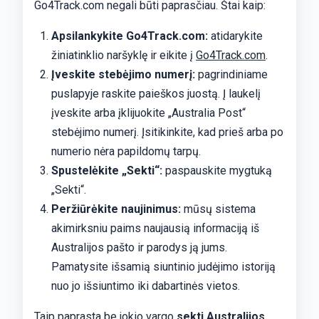
Go4Track.com negali būti paprasčiau. Štai kaip:
Apsilankykite Go4Track.com:
atidarykite
žiniatinklio naršyklę ir eikite į
Go4Track.com
.
Įveskite stebėjimo numerį:
pagrindiniame
puslapyje raskite paieškos juostą. Į laukelį
įveskite arba įklijuokite „Australia Post“
stebėjimo numerį. Įsitikinkite, kad prieš arba po
numerio nėra papildomų tarpų.
Spustelėkite „Sekti“:
paspauskite mygtuką
„Sekti“.
Peržiūrėkite naujinimus:
mūsų sistema
akimirksniu paims naujausią informaciją iš
Australijos pašto ir parodys ją jums.
Pamatysite išsamią siuntinio judėjimo istoriją
nuo jo išsiuntimo iki dabartinės vietos.
Taip paprasta be jokio vargo
sekti Australijos