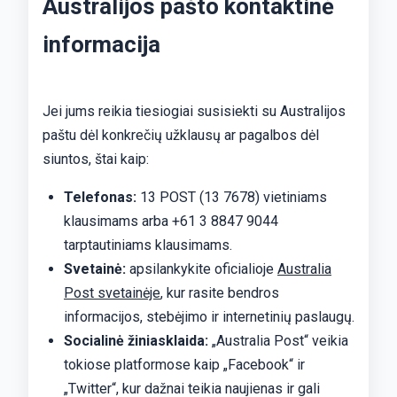
Australijos pašto kontaktinė
informacija
Jei jums reikia tiesiogiai susisiekti su Australijos
paštu dėl konkrečių užklausų ar pagalbos dėl
siuntos, štai kaip:
Telefonas:
13 POST (13 7678) vietiniams
klausimams arba +61 3 8847 9044
tarptautiniams klausimams.
Svetainė:
apsilankykite oficialioje
Australia
Post svetainėje
, kur rasite bendros
informacijos, stebėjimo ir internetinių paslaugų.
Socialinė žiniasklaida:
„Australia Post“ veikia
tokiose platformose kaip „Facebook“ ir
„Twitter“, kur dažnai teikia naujienas ir gali