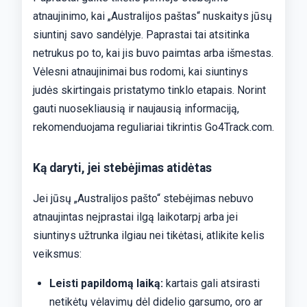
atnaujinimo, kai „Australijos paštas“ nuskaitys jūsų
siuntinį savo sandėlyje. Paprastai tai atsitinka
netrukus po to, kai jis buvo paimtas arba išmestas.
Vėlesni atnaujinimai bus rodomi, kai siuntinys
judės skirtingais pristatymo tinklo etapais. Norint
gauti nuosekliausią ir naujausią informaciją,
rekomenduojama reguliariai tikrintis Go4Track.com.
Ką daryti, jei stebėjimas atidėtas
Jei jūsų „Australijos pašto“ stebėjimas nebuvo
atnaujintas neįprastai ilgą laikotarpį arba jei
siuntinys užtrunka ilgiau nei tikėtasi, atlikite kelis
veiksmus:
Leisti papildomą laiką:
kartais gali atsirasti
netikėtų vėlavimų dėl didelio garsumo, oro ar