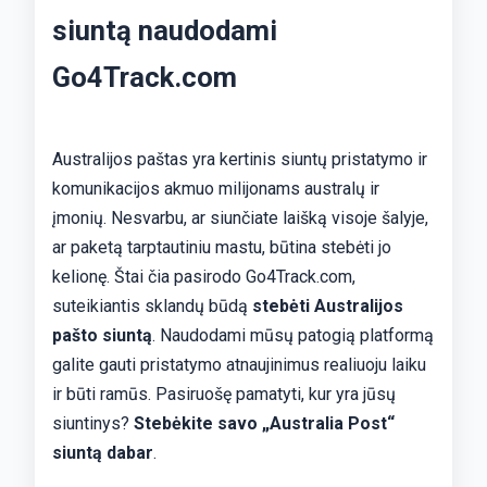
siuntą naudodami
Go4Track.com
Australijos paštas yra kertinis siuntų pristatymo ir
komunikacijos akmuo milijonams australų ir
įmonių. Nesvarbu, ar siunčiate laišką visoje šalyje,
ar paketą tarptautiniu mastu, būtina stebėti jo
kelionę. Štai čia pasirodo Go4Track.com,
suteikiantis sklandų būdą
stebėti Australijos
pašto siuntą
. Naudodami mūsų patogią platformą
galite gauti pristatymo atnaujinimus realiuoju laiku
ir būti ramūs. Pasiruošę pamatyti, kur yra jūsų
siuntinys?
Stebėkite savo „Australia Post“
siuntą dabar
.