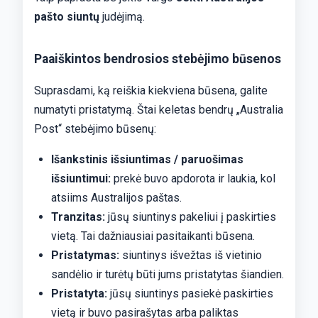
pašto siuntų
judėjimą.
Paaiškintos bendrosios stebėjimo būsenos
Suprasdami, ką reiškia kiekviena būsena, galite
numatyti pristatymą. Štai keletas bendrų „Australia
Post“ stebėjimo būsenų:
Išankstinis išsiuntimas / paruošimas
išsiuntimui:
prekė buvo apdorota ir laukia, kol
atsiims Australijos paštas.
Tranzitas:
jūsų siuntinys pakeliui į paskirties
vietą. Tai dažniausiai pasitaikanti būsena.
Pristatymas:
siuntinys išvežtas iš vietinio
sandėlio ir turėtų būti jums pristatytas šiandien.
Pristatyta:
jūsų siuntinys pasiekė paskirties
vietą ir buvo pasirašytas arba paliktas