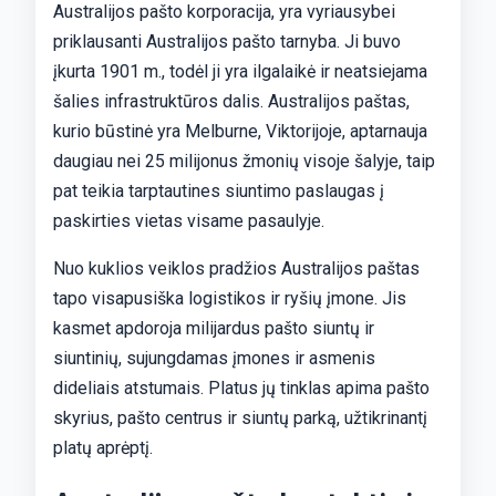
Australijos pašto korporacija, yra vyriausybei
priklausanti Australijos pašto tarnyba. Ji buvo
įkurta 1901 m., todėl ji yra ilgalaikė ir neatsiejama
šalies infrastruktūros dalis. Australijos paštas,
kurio būstinė yra Melburne, Viktorijoje, aptarnauja
daugiau nei 25 milijonus žmonių visoje šalyje, taip
pat teikia tarptautines siuntimo paslaugas į
paskirties vietas visame pasaulyje.
Nuo kuklios veiklos pradžios Australijos paštas
tapo visapusiška logistikos ir ryšių įmone. Jis
kasmet apdoroja milijardus pašto siuntų ir
siuntinių, sujungdamas įmones ir asmenis
dideliais atstumais. Platus jų tinklas apima pašto
skyrius, pašto centrus ir siuntų parką, užtikrinantį
platų aprėptį.