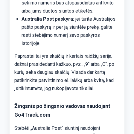
sekimo numeris bus atspausdintas ant kvito
arba jums duotos siuntos etiketės.
Australia Post paskyra:
jei turite Australijos
pašto paskyrą ir per ją siuntėte prekę, galite
rasti stebėjimo numerį savo paskyros
istorijoje.
Paprastai tai yra skaičių ir kartais raidžių serija,
dažnai prasidedanti kažkuo, pvz., „9“ arba „C“, po
kurių seka daugiau skaičių. Visada dar kartą
patikrinkite patvirtinimo el. laišką arba kvitą, kad
įsitikintumėte, jog nukopijavote tiksliai.
Žingsnis po žingsnio vadovas naudojant
Go4Track.com
Stebėti „Australia Post“ siuntinį naudojant