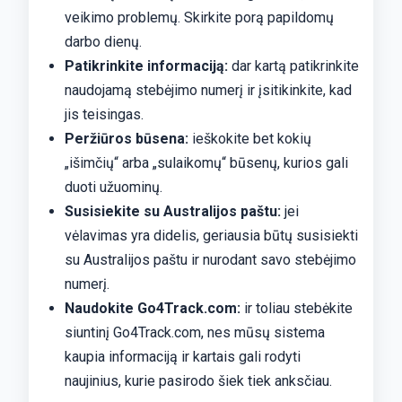
veikimo problemų. Skirkite porą papildomų
darbo dienų.
Patikrinkite informaciją:
dar kartą patikrinkite
naudojamą stebėjimo numerį ir įsitikinkite, kad
jis teisingas.
Peržiūros būsena:
ieškokite bet kokių
„išimčių“ arba „sulaikomų“ būsenų, kurios gali
duoti užuominų.
Susisiekite su Australijos paštu:
jei
vėlavimas yra didelis, geriausia būtų susisiekti
su Australijos paštu ir nurodant savo stebėjimo
numerį.
Naudokite Go4Track.com:
ir toliau stebėkite
siuntinį Go4Track.com, nes mūsų sistema
kaupia informaciją ir kartais gali rodyti
naujinius, kurie pasirodo šiek tiek anksčiau.