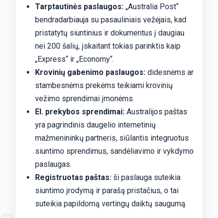
Tarptautinės paslaugos:
„Australia Post“
bendradarbiauja su pasauliniais vežėjais, kad
pristatytų siuntinius ir dokumentus į daugiau
nei 200 šalių, įskaitant tokias parinktis kaip
„Express“ ir „Economy“.
Krovinių gabenimo paslaugos:
didesnėms ar
stambesnėms prekėms teikiami krovinių
vežimo sprendimai įmonėms.
El. prekybos sprendimai:
Australijos paštas
yra pagrindinis daugelio internetinių
mažmenininkų partneris, siūlantis integruotus
siuntimo sprendimus, sandėliavimo ir vykdymo
paslaugas.
Registruotas paštas:
ši paslauga suteikia
siuntimo įrodymą ir parašą pristačius, o tai
suteikia papildomą vertingų daiktų saugumą.