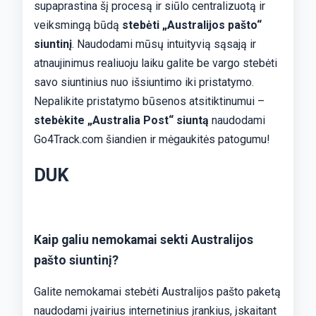
supaprastina šį procesą ir siūlo centralizuotą ir
veiksmingą būdą
stebėti „Australijos pašto“
siuntinį
. Naudodami mūsų intuityvią sąsają ir
atnaujinimus realiuoju laiku galite be vargo stebėti
savo siuntinius nuo išsiuntimo iki pristatymo.
Nepalikite pristatymo būsenos atsitiktinumui –
stebėkite „Australia Post“ siuntą
naudodami
Go4Track.com šiandien ir mėgaukitės patogumu!
DUK
Kaip galiu nemokamai sekti Australijos
pašto siuntinį?
Galite nemokamai stebėti Australijos pašto paketą
naudodami įvairius internetinius įrankius, įskaitant