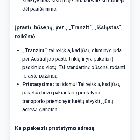
suaktyvintas sistemoje. Susisiekite su siuntėju
dėl paaiškinimo.
Įprastų būsenų, pvz., „Tranzit“, „Išsiųstas“,
reikšmė
„Tranzitu“:
tai reiškia, kad jūsų siuntinys juda
per Australijos pašto tinklą ir yra pakeliui į
paskirties vietą. Tai standartinė būsena, rodanti
įprastą pažangą.
Pristatysime:
tai įdomu! Tai reiškia, kad jūsų
paketas buvo pakrautas į pristatymo
transporto priemonę ir turėtų atvykti į jūsų
adresą šiandien.
Kaip pakeisti pristatymo adresą