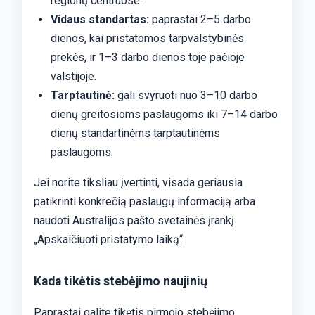
regionų centruose.
Vidaus standartas:
paprastai 2–5 darbo
dienos, kai pristatomos tarpvalstybinės
prekės, ir 1–3 darbo dienos toje pačioje
valstijoje.
Tarptautinė:
gali svyruoti nuo 3–10 darbo
dienų greitosioms paslaugoms iki 7–14 darbo
dienų standartinėms tarptautinėms
paslaugoms.
Jei norite tiksliau įvertinti, visada geriausia
patikrinti konkrečią paslaugų informaciją arba
naudoti Australijos pašto svetainės įrankį
„Apskaičiuoti pristatymo laiką“.
Kada tikėtis stebėjimo naujinių
Paprastai galite tikėtis pirmojo stebėjimo