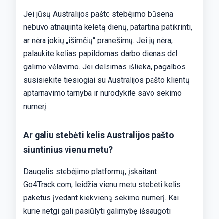
Jei jūsų Australijos pašto stebėjimo būsena
nebuvo atnaujinta keletą dienų, patartina patikrinti,
ar nėra jokių „išimčių“ pranešimų. Jei jų nėra,
palaukite kelias papildomas darbo dienas dėl
galimo vėlavimo. Jei delsimas išlieka, pagalbos
susisiekite tiesiogiai su Australijos pašto klientų
aptarnavimo tarnyba ir nurodykite savo sekimo
numerį.
Ar galiu stebėti kelis Australijos pašto
siuntinius vienu metu?
Daugelis stebėjimo platformų, įskaitant
Go4Track.com, leidžia vienu metu stebėti kelis
paketus įvedant kiekvieną sekimo numerį. Kai
kurie netgi gali pasiūlyti galimybę išsaugoti